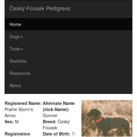
Český Fousek Pedigrees
Home
Dogs
Tools
Statistics
Resources
About
Registered Name:
Alternate Name
Prairie Storm's
(nick-Name):
Amos
Gunner
Sex:
M
Breed:
Český
Fousek
Registration
Date of Birth:
7-