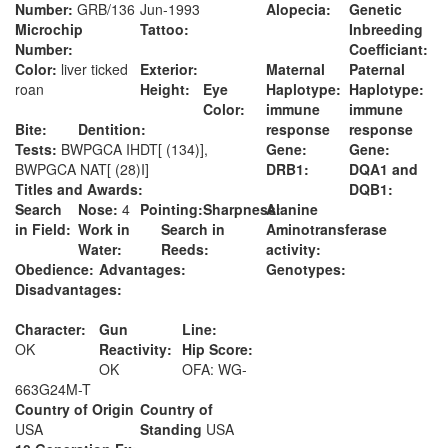
Alopecia:
Genetic
Number:
GRB/136
Jun-1993
Inbreeding
Microchip
Tattoo:
Coefficiant:
Number:
Maternal
Paternal
Color:
liver ticked
Exterior:
Haplotype:
Haplotype:
roan
Height:
Eye
immune
immune
Color:
response
response
Bite:
Dentition:
Gene:
Gene:
Tests:
BWPGCA IHDT[ (134)],
DRB1:
DQA1 and
BWPGCA NAT[ (28)I]
DQB1:
Titles and Awards:
Alanine
Search
Nose:
4
Pointing:
Sharpness:
Aminotransferase
in Field:
Work in
Search in
activity:
Water:
Reeds:
Genotypes:
Obedience:
Advantages:
Disadvantages:
Character:
Gun
Line:
OK
Reactivity:
Hip Score:
OK
OFA: WG-
663G24M-T
Country of Origin
Country of
USA
Standing
USA