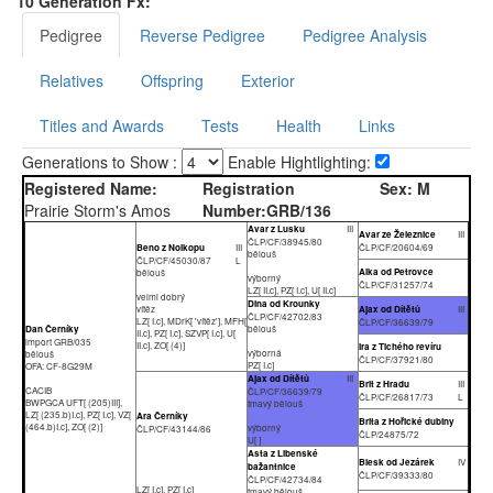
10 Generation Fx:
Pedigree
Reverse Pedigree
Pedigree Analysis
Relatives
Offspring
Exterior
Titles and Awards
Tests
Health
Links
Generations to Show :
Enable Hightlighting:
Registered Name:
Registration
Sex:
M
Prairie Storm's Amos
Number:
GRB/136
Avar z Lusku
III
Avar ze Železnice
III
ČLP/CF/38945/80
Beno z Nolkopu
III
ČLP/CF/20604/69
bělouš
ČLP/CF/45030/87
L
Alka od Petrovce
bělouš
výborný
ČLP/CF/31257/74
LZ[ II.c], PZ[ I.c], U[ II.c]
velmi dobrý
Dina od Krounky
vítěz
Ajax od Dítětů
III
ČLP/CF/42702/83
LZ[ I.c], MDrK[ 'vítěz'], MFH[
ČLP/CF/36639/79
Dan Černíky
bělouš
II.c], PZ[ I.c], SZVP[ I.c], U[
import GRB/035
II.c], ZO[ (4)]
Ira z Tichého revíru
výborná
bělouš
ČLP/CF/37921/80
PZ[ I.c]
OFA: CF-8G29M
Ajax od Dítětů
III
Brit z Hradu
III
CACIB
ČLP/CF/36639/79
ČLP/CF/26817/73
L
BWPGCA UFT[ (205)III],
tmavý bělouš
LZ[ (235.b)I.c], PZ[ I.c], VZ[
Ara Černíky
Brita z Hořické dubiny
(464.b)I.c], ZO[ (2)]
výborný
ČLP/CF/43144/86
ČLP/24875/72
U[ ]
Asta z Libenské
Blesk od Jezárek
IV
bažantnice
ČLP/CF/39333/80
ČLP/CF/42734/84
LZ[ I.c], PZ[ I.c]
tmavý bělouš