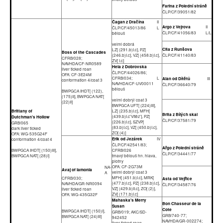
Farina z Polední stráně
ČLP/CF/39051/82
Čagan z Dračína
II
Argo z Vejrova
II
ČLP/CF/45013/86
L
ČLP/CF/41056/83
L/L
bělouš
velmi dobrá
Cita z Runšova
LZ[ (291.b)I.c], PZ[
Boss of the Cascades
(246.b)I.c], VZ[ (458.b)I.c],
ČLP/CF/41140/83
CFRB/028;
ZV[ I.c]
NAVHDA/CF-NR0589
Hela z Dobrovska
liver ticked roan
ČLP/CF/44026/86;
OFA: CF-3E24M
CFRB/034;
L
Alan od Dítětů
III
conformation 4/coat 3
NAVHDA/CF-UV00011
ČLP/CF/36640/79
bělouš
BWPGCA IHDT[ (122),
(175)II], BWPGCA NAT[
velmi dobrý/ coat 3
(22)II]
BWPGCA UFT[ (224)III],
Brittany of
LZ[ (235.b)I.c], MFH[
Brita z Bílých skal
(439.b)I.c'Vítěz'], PZ[
Dutchman's Hollow
ČLP/CF/37581/79
(226.b)I.c], SZVP[
GRB/065
(83.b)I.c], VZ[ (450.b)I.c],
dark liver ticked
ZO[ (4)]
OFA: WG-535G24F
Erik od Jezárek
IV
conformation 4/coat 4
ČLP/CF/42541/83;
Ařgo z Polední stráně
BWPGCA IHDT[ (150)III],
CFRB/026
ČLP/CF/34441/77
BWPGCA NAT[ (28)I]
tmavý bělouš hn. hlava,
plotny
OFA: CF-2G73M
NA-
Avaj of Iamonia
velmi dobrý/ coat 3
A
MFH[ (451.b)I.c], MRK[
CFRB/030;
Asta od Vejřice
(477.b)I.c], PZ[ (238.b)I.c],
NAVHDA/GR-NR0094
ČLP/CF/34587/76
VZ[ (429.b)II.c], ZO[ (2)],
liver ticked roan
ZV[ (171.b)I.c]
OFA: WG-435G32F
Mahaska's Merry
Bon Chasseur de la
Susan
Cote
BWPGCA IHDT[ (150)I],
GRB/019; AKC/SD-
GRB/740-77;
BWPGCA NAT[ (24)III]
942452
NAVHDA/GR-002274;
liver ticked roan