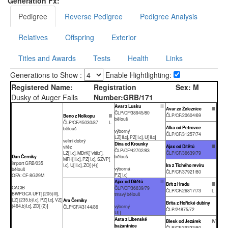
Generation Fx:
Pedigree
Reverse Pedigree
Pedigree Analysis
Relatives
Offspring
Exterior
Titles and Awards
Tests
Health
Links
Generations to Show :
Enable Hightlighting:
Registered Name:
Registration
Sex:
M
Dusky of Auger Falls
Number:
GRB/171
Avar z Lusku
III
Avar ze Železnice
III
ČLP/CF/38945/80
ČLP/CF/20604/69
Beno z Nolkopu
III
bělouš
ČLP/CF/45030/87
L
Alka od Petrovce
bělouš
výborný
ČLP/CF/31257/74
LZ[ II.c], PZ[ I.c], U[ II.c]
velmi dobrý
Dina od Krounky
Ajax od Dítětů
III
vítěz
ČLP/CF/42702/83
LZ[ I.c], MDrK[ 'vítěz'],
ČLP/CF/36639/79
Dan Černíky
bělouš
MFH[ II.c], PZ[ I.c], SZVP[
import GRB/035
I.c], U[ II.c], ZO[ (4)]
Ira z Tichého revíru
výborná
bělouš
ČLP/CF/37921/80
PZ[ I.c]
OFA: CF-8G29M
Ajax od Dítětů
III
Brit z Hradu
III
CACIB
ČLP/CF/36639/79
ČLP/CF/26817/73
L
BWPGCA UFT[ (205)III],
tmavý bělouš
LZ[ (235.b)I.c], PZ[ I.c], VZ[
Ara Černíky
Brita z Hořické dubiny
(464.b)I.c], ZO[ (2)]
výborný
ČLP/CF/43144/86
ČLP/24875/72
U[ ]
Asta z Libenské
Blesk od Jezárek
IV
bažantnice
ČLP/CF/39333/80