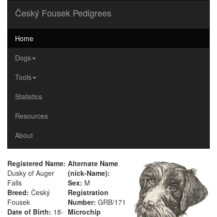
Český Fousek Pedigrees
Home
Dogs
Tools
Statistics
Resources
About
Registered Name:
Alternate Name
Dusky of Auger
(nick-Name):
Falls
Sex:
M
Breed:
Český
Registration
Fousek
Number:
GRB/171
Date of Birth:
18-
Microchip