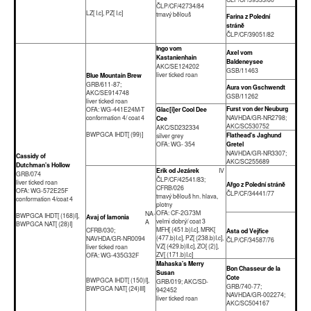
ČLP/CF/42734/84
LZ[ I.c], PZ[ I.c]
tmavý bělouš
Farina z Polední
stráně
ČLP/CF/39051/82
Ingo vom
Axel vom
Kastanienhain
Baldeneysee
AKC/SE124202
GSB/11463
liver ticked roan
Blue Mountain Brew
GRB/611-87;
Aura von Gschwendt
AKC/SE914748
GSB/11262
liver ticked roan
Furst von der Neuburg
OFA: WG-441E24M-T
Glac[i]er Cool Dee
conformation 4/ coat 4
NAVHDA/GR-NR2798;
Cee
AKC/SC530752
AKC/SD232334
BWPGCA IHDT[ (99)]
Flathead's Jaghund
silver grey
OFA: WG- 354
Gretel
NAVHDA/GR-NR3307;
Cassidy of
AKC/SC255689
Dutchman's Hollow
Erik od Jezárek
IV
GRB/074
ČLP/CF/42541/83;
liver ticked roan
Ařgo z Polední stráně
CFRB/026
OFA: WG-572E25F
ČLP/CF/34441/77
tmavý bělouš hn. hlava,
conformation 4/coat 4
plotny
OFA: CF-2G73M
NA-
BWPGCA IHDT[ (168)I],
Avaj of Iamonia
velmi dobrý/ coat 3
A
BWPGCA NAT[ (28)I]
MFH[ (451.b)I.c], MRK[
CFRB/030;
Asta od Vejřice
(477.b)I.c], PZ[ (238.b)I.c],
NAVHDA/GR-NR0094
ČLP/CF/34587/76
VZ[ (429.b)II.c], ZO[ (2)],
liver ticked roan
ZV[ (171.b)I.c]
OFA: WG-435G32F
Mahaska's Merry
Bon Chasseur de la
Susan
Cote
BWPGCA IHDT[ (150)I],
GRB/019; AKC/SD-
GRB/740-77;
BWPGCA NAT[ (24)III]
942452
NAVHDA/GR-002274;
liver ticked roan
AKC/SC504167