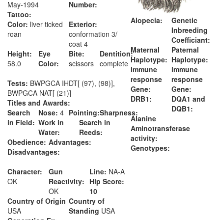
May-1994
Number:
Tattoo:
Alopecia:
Genetic
Color:
liver ticked
Exterior:
Inbreeding
roan
conformation 3/
Coefficiant:
coat 4
Maternal
Paternal
Height:
Eye
Bite:
Dentition:
Haplotype:
Haplotype:
58.0
Color:
scissors
complete
immune
immune
response
response
Tests:
BWPGCA IHDT[ (97), (98)],
Gene:
Gene:
BWPGCA NAT[ (21)]
DRB1:
DQA1 and
Titles and Awards:
DQB1:
Search
Nose:
4
Pointing:
Sharpness:
Alanine
in Field:
Work in
Search in
Aminotransferase
Water:
Reeds:
activity:
Obedience:
Advantages:
Genotypes:
Disadvantages:
Character:
Gun
Line:
NA-A
OK
Reactivity:
Hip Score:
OK
10
Country of Origin
Country of
USA
Standing
USA