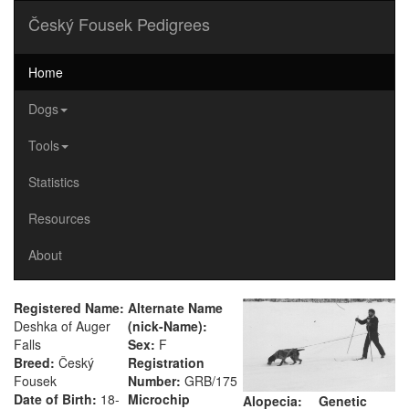
Český Fousek Pedigrees
Home
Dogs
Tools
Statistics
Resources
About
Registered Name:
Alternate Name
Deshka of Auger
(nick-Name):
Falls
Sex:
F
Breed:
Český
Registration
Fousek
Number:
GRB/175
Date of Birth:
18-
Microchip
Alopecia:
Genetic