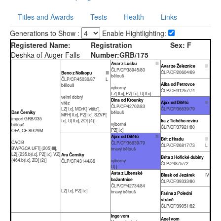
Titles and Awards
Tests
Health
Links
Generations to Show :
Enable Hightlighting:
Registered Name:
Registration
Sex:
F
Deshka of Auger Falls
Number:
GRB/175
Avar z Lusku
III
Avar ze Železnice
III
ČLP/CF/38945/80
ČLP/CF/20604/69
Beno z Nolkopu
III
bělouš
ČLP/CF/45030/87
L
Alka od Petrovce
bělouš
výborný
ČLP/CF/31257/74
LZ[ II.c], PZ[ I.c], U[ II.c]
velmi dobrý
Dina od Krounky
Ajax od Dítětů
III
vítěz
ČLP/CF/42702/83
LZ[ I.c], MDrK[ 'vítěz'],
ČLP/CF/36639/79
Dan Černíky
bělouš
MFH[ II.c], PZ[ I.c], SZVP[
import GRB/035
I.c], U[ II.c], ZO[ (4)]
Ira z Tichého revíru
výborná
bělouš
ČLP/CF/37921/80
PZ[ I.c]
OFA: CF-8G29M
Ajax od Dítětů
III
Brit z Hradu
III
CACIB
ČLP/CF/36639/79
ČLP/CF/26817/73
L
BWPGCA UFT[ (205)III],
tmavý bělouš
LZ[ (235.b)I.c], PZ[ I.c], VZ[
Ara Černíky
Brita z Hořické dubiny
(464.b)I.c], ZO[ (2)]
výborný
ČLP/CF/43144/86
ČLP/24875/72
U[ ]
Asta z Libenské
Blesk od Jezárek
IV
bažantnice
ČLP/CF/39333/80
ČLP/CF/42734/84
LZ[ I.c], PZ[ I.c]
tmavý bělouš
Farina z Polední
stráně
ČLP/CF/39051/82
Ingo vom
Axel vom