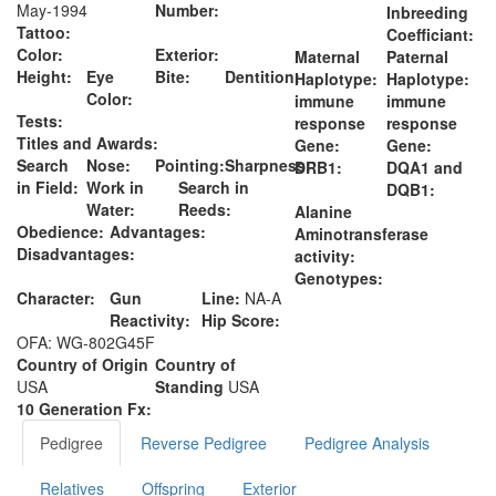
May-1994
Number:
Inbreeding
Tattoo:
Coefficiant:
Color:
Exterior:
Maternal
Paternal
Height:
Eye
Bite:
Dentition:
Haplotype:
Haplotype:
Color:
immune
immune
Tests:
response
response
Titles and Awards:
Gene:
Gene:
Search
Nose:
Pointing:
Sharpness:
DRB1:
DQA1 and
in Field:
Work in
Search in
DQB1:
Water:
Reeds:
Alanine
Obedience:
Advantages:
Aminotransferase
Disadvantages:
activity:
Genotypes:
Character:
Gun
Line:
NA-A
Reactivity:
Hip Score:
OFA: WG-802G45F
Country of Origin
Country of
USA
Standing
USA
10 Generation Fx:
Pedigree
Reverse Pedigree
Pedigree Analysis
Relatives
Offspring
Exterior