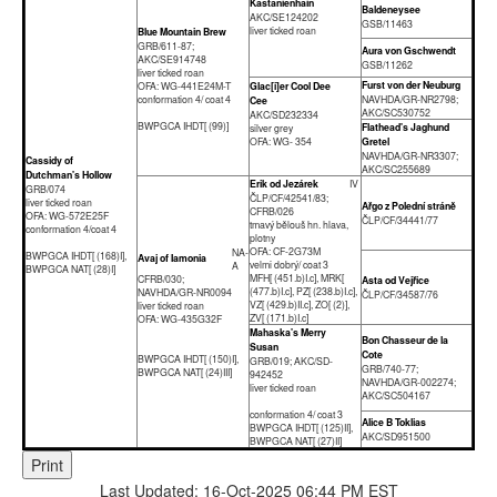
Kastanienhain
Baldeneysee
AKC/SE124202
GSB/11463
liver ticked roan
Blue Mountain Brew
GRB/611-87;
Aura von Gschwendt
AKC/SE914748
GSB/11262
liver ticked roan
Furst von der Neuburg
OFA: WG-441E24M-T
Glac[i]er Cool Dee
conformation 4/ coat 4
NAVHDA/GR-NR2798;
Cee
AKC/SC530752
AKC/SD232334
BWPGCA IHDT[ (99)]
Flathead's Jaghund
silver grey
OFA: WG- 354
Gretel
NAVHDA/GR-NR3307;
Cassidy of
AKC/SC255689
Dutchman's Hollow
Erik od Jezárek
IV
GRB/074
ČLP/CF/42541/83;
liver ticked roan
Ařgo z Polední stráně
CFRB/026
OFA: WG-572E25F
ČLP/CF/34441/77
tmavý bělouš hn. hlava,
conformation 4/coat 4
plotny
OFA: CF-2G73M
NA-
BWPGCA IHDT[ (168)I],
Avaj of Iamonia
velmi dobrý/ coat 3
A
BWPGCA NAT[ (28)I]
MFH[ (451.b)I.c], MRK[
CFRB/030;
Asta od Vejřice
(477.b)I.c], PZ[ (238.b)I.c],
NAVHDA/GR-NR0094
ČLP/CF/34587/76
VZ[ (429.b)II.c], ZO[ (2)],
liver ticked roan
ZV[ (171.b)I.c]
OFA: WG-435G32F
Mahaska's Merry
Bon Chasseur de la
Susan
Cote
BWPGCA IHDT[ (150)I],
GRB/019; AKC/SD-
GRB/740-77;
BWPGCA NAT[ (24)III]
942452
NAVHDA/GR-002274;
liver ticked roan
AKC/SC504167
conformation 4/ coat 3
Alice B Toklias
BWPGCA IHDT[ (125)II],
AKC/SD951500
BWPGCA NAT[ (27)II]
Print
Last Updated: 16-Oct-2025 06:44 PM EST