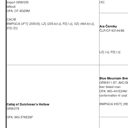
(4)]
import GRB/035
bělouš
OFA: CF-8G29M
CACIB
BWPGCA UFT[ (205)III], LZ[ (235.b)I.c], PZ[ I.c], VZ[ (464.b)I.c],
Ara Černíky
ZO[ (2)]
ČLP/CF/43144/86
LZ[ I.c], PZ[ I.c]
Blue Mountain Br
GRB/611-87; AKC/S
liver ticked roan
OFA: WG-441E24M
conformation 4/ coat
BWPGCA IHDT[ (99
Callaj of Dutchman's Hollow
GRB/078
OFA: WG-576E26F