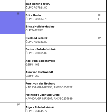
Ira z Tichého revíru
ČLP/CF/37921/80
III
Brit z Hradu
III
ČLP/CF/26817/73
L
Brita z Hořické dubiny
ČLP/24875/72
Blesk od Jezárek
IV
ČLP/CF/39333/80
Farina z Polední stráně
ČLP/CF/39051/82
Axel vom Baldeneysee
GSB/11463
Aura von Gschwendt
GSB/11262
Furst von der Neuburg
NAVHDA/GR-NR2798; AKC/SC530752
Flathead's Jaghund Gretel
NAVHDA/GR-NR3307; AKC/SC255689
IV
Ařgo z Polední stráně
ČLP/CF/34441/77