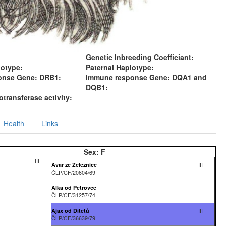
Genetic Inbreeding Coefficiant:
lotype:
Paternal Haplotype:
onse Gene: DRB1:
immune response Gene: DQA1 and
DQB1:
transferase activity:
Health
Links
Sex:
F
III
Avar ze Železnice
III
ČLP/CF/20604/69
Alka od Petrovce
ČLP/CF/31257/74
Ajax od Dítětů
III
ČLP/CF/36639/79