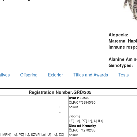
Alopecia:
Maternal Hap
immune resp
Alanine Amino
Genotypes:
tives
Offspring
Exterior
Titles and Awards
Tests
Registration Number:
GRB/205
Avar z Lusku
ČLP/CF/38945/80
III
bělouš
L
výborný
LZ[ II.c], PZ[ I.c], U[ II.c]
Dina od Krounky
ČLP/CF/42702/83
], MFH[ II.c], PZ[ I.c], SZVP[ I.c], U[ II.c], ZO[
bělouš