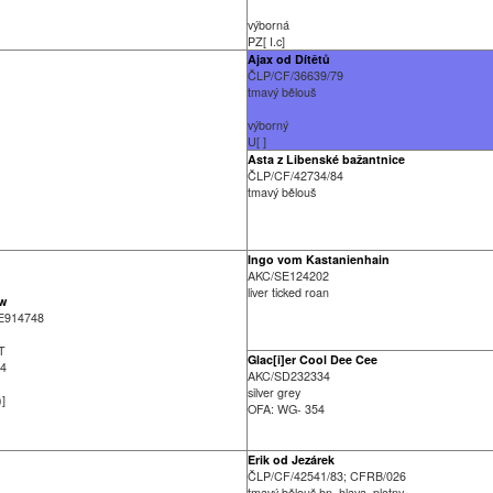
výborná
PZ[ I.c]
Ajax od Dítětů
ČLP/CF/36639/79
tmavý bělouš
výborný
U[ ]
Asta z Libenské bažantnice
ČLP/CF/42734/84
tmavý bělouš
Ingo vom Kastanienhain
AKC/SE124202
liver ticked roan
ew
E914748
-T
Glac[i]er Cool Dee Cee
 4
AKC/SD232334
silver grey
)]
OFA: WG- 354
Erik od Jezárek
ČLP/CF/42541/83; CFRB/026
tmavý bělouš hn. hlava, plotny