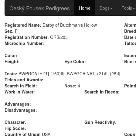
Český Fousek Pedigrees
Home
Dogs
Tools
Registered Name:
Darby of Dutchman's Hollow
Alter
Sex:
F
Breed
Registration Number:
GRB/205
Date 
Microchip Number:
Tatto
Color:
Exteri
Height:
Eye Color:
Bite:
Tests:
BWPGCA IHDT[ (160)II], BWPGCA NAT[ (21)II, (28)I]
Titles and Awards:
Search in Field:
Nose:
4
Point
Work in Water:
Search in Reeds:
Advantages:
Disadvantages:
Character:
Gun Reactivity:
Hip Score:
Country of Origin
USA
Count