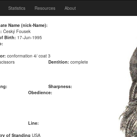
Statistics
Resources
About
nate Name (nick-Name):
:
Český Fousek
of Birth:
17-Jun-1995
o:
or:
conformation 4/ coat 3
scissors
Dentition:
complete
ing:
Sharpness:
Obedience:
Line:
ry of Standing
USA