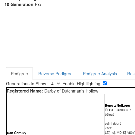
10 Generation Fx:
Pedigree
Reverse Pedigree
Pedigree Analysis
Rela
Generations to Show :
Enable Hightlighting:
Registered Name:
Darby of Dutchman's Hollow
Beno z Nolkopu
ČLP/CF/45030/87
bělouš
velmi dobrý
vítěz
LZ[ I.c], MDrK[ 'vítěz'
Dan Černíky