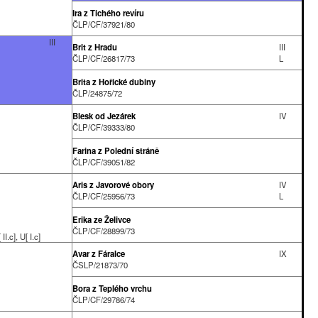
Ira z Tichého revíru
ČLP/CF/37921/80
III
Brit z Hradu
III
ČLP/CF/26817/73
L
Brita z Hořické dubiny
ČLP/24875/72
Blesk od Jezárek
IV
ČLP/CF/39333/80
Farina z Polední stráně
ČLP/CF/39051/82
Aris z Javorové obory
IV
ČLP/CF/25956/73
L
Erika ze Želivce
ČLP/CF/28899/73
I.c], U[ I.c]
Avar z Fáralce
IX
ČSLP/21873/70
Bora z Teplého vrchu
ČLP/CF/29786/74