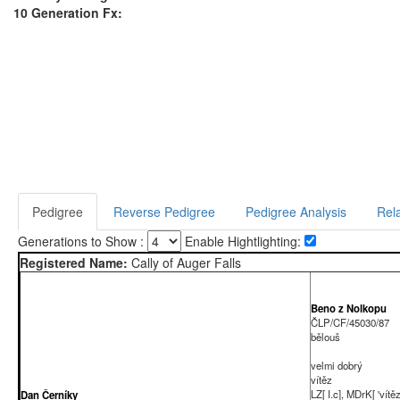
10 Generation Fx:
Pedigree
Reverse Pedigree
Pedigree Analysis
Rela
Generations to Show :
Enable Hightlighting:
Registered Name:
Cally of Auger Falls
Beno z Nolkopu
ČLP/CF/45030/87
bělouš
velmi dobrý
vítěz
LZ[ I.c], MDrK[ 'vítěz
Dan Černíky