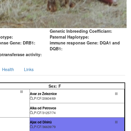
Genetic Inbreeding Coefficiant:
lotype:
Paternal Haplotype:
onse Gene: DRB1:
immune response Gene: DQA1 and
DQB1:
transferase activity:
Health
Links
Sex:
F
III
Avar ze Železnice
III
ČLP/CF/20604/69
Alka od Petrovce
ČLP/CF/31257/74
Ajax od Dítětů
III
ČLP/CF/36639/79