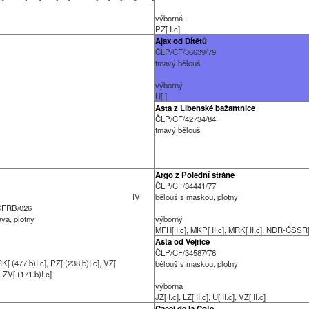
výborná
PZ[ I.c]
Ajax od Dítětů
ČLP/CF/36639/79
tmavý bělouš
výborný
U[ ]
Asta z Libenské bažantnice
ČLP/CF/42734/84
tmavý bělouš
Ařgo z Polední stráně
ČLP/CF/34441/77
IV
bělouš s maskou, plotny
CFRB/026
ava, plotny
výborný
MFH[ I.c], MKP[ II.c], MRK[ II.c], NDR-ČSSR[ I
Asta od Vejřice
ČLP/CF/34587/76
K[ (477.b)I.c], PZ[ (238.b)I.c], VZ[
bělouš s maskou, plotny
], ZV[ (171.b)I.c]
výborná
JZ[ I.c], LZ[ II.c], U[ II.c], VZ[ II.c]
Cacei de la Cote