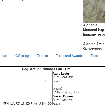
Alopecia:
Maternal Hap
immune resp
Alanine Amino
Genotypes:
tives
Offspring
Exterior
Titles and Awards
Tests
Registration Number:
GRB/112
Avar z Lusku
ČLP/CF/38945/80
III
bělouš
L
výborný
LZ[ II.c], PZ[ I.c], U[ II.c]
Dina od Krounky
ČLP/CF/42702/83
'], MFH[ II.c], PZ[ I.c], SZVP[ I.c], U[ II.c], ZO[
bělouš