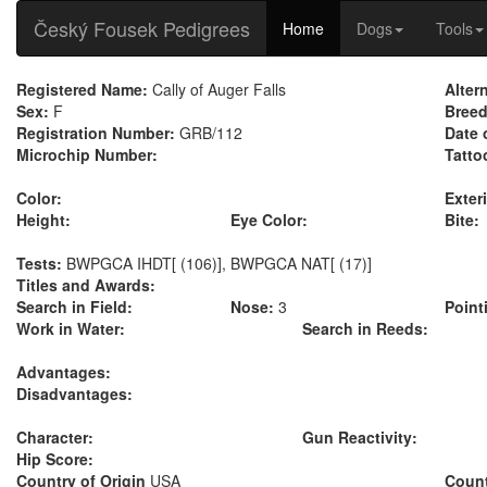
Český Fousek Pedigrees
Home
Dogs
Tools
Registered Name:
Cally of Auger Falls
Alter
Sex:
F
Breed
Registration Number:
GRB/112
Date 
Microchip Number:
Tatto
Color:
Exteri
Height:
Eye Color:
Bite:
Tests:
BWPGCA IHDT[ (106)], BWPGCA NAT[ (17)]
Titles and Awards:
Search in Field:
Nose:
3
Point
Work in Water:
Search in Reeds:
Advantages:
Disadvantages:
Character:
Gun Reactivity:
Hip Score:
Country of Origin
USA
Count