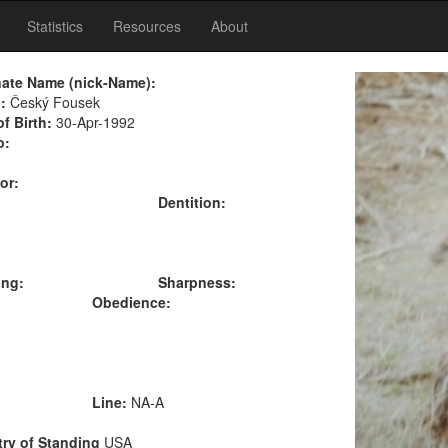
Statistics
Resources
About
nate Name (nick-Name):
:
Český Fousek
of Birth:
30-Apr-1992
o:
or:
Dentition:
ing:
Sharpness:
Obedience:
Line:
NA-A
ry of Standing
USA